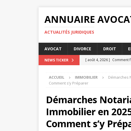
ANNUAIRE AVOCA
ACTUALITÉS JURIDIQUES
AVOCAT
DIVORCE
DROIT
E
[ août 4, 2026 ]
Comment fa
NEWS TICKER
[ juillet 31, 2026 ]
MSA prime
ACCUEIL
IMMOBILIER
Démarches No
[ juillet 27, 2026 ]
Les condi
Comment s’y Préparer
[ juillet 23, 2026 ]
MSA prime
Démarches Notaria
[ août 8, 2026 ]
5 astuces p
Immobilier en 2025
Comment s’y Prép