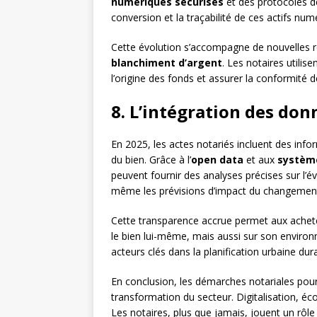
numériques sécurisés
et des protocoles de 
conversion et la traçabilité de ces actifs numé
Cette évolution s’accompagne de nouvelles r
blanchiment d’argent
. Les notaires utilise
l’origine des fonds et assurer la conformité 
8. L’intégration des don
En 2025, les actes notariés incluent des info
du bien. Grâce à l’
open data
et aux
système
peuvent fournir des analyses précises sur l’é
même les prévisions d’impact du changement 
Cette transparence accrue permet aux achete
le bien lui-même, mais aussi sur son environ
acteurs clés dans la planification urbaine dur
En conclusion, les démarches notariales pour
transformation du secteur. Digitalisation, éc
Les notaires, plus que jamais, jouent un rôle 