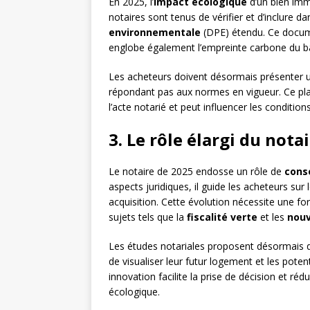
En 2025, l’
impact écologique
d’un bien immo
notaires sont tenus de vérifier et d’inclure d
environnementale
(DPE) étendu. Ce docume
englobe également l’empreinte carbone du bâ
Les acheteurs doivent désormais présenter
répondant pas aux normes en vigueur. Ce plan
l’acte notarié et peut influencer les conditio
3. Le rôle élargi du nota
Le notaire de 2025 endosse un rôle de
conse
aspects juridiques, il guide les acheteurs sur 
acquisition. Cette évolution nécessite une f
sujets tels que la
fiscalité verte
et les
nouv
Les études notariales proposent désormais
de visualiser leur futur logement et les poten
innovation facilite la prise de décision et ré
écologique.