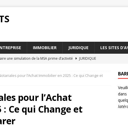
TS
NTREPRISE
IMMOBILIER
JURIDIQUE
LES SITES D’
ire une simulation de la MSA prime d’activité
JURIDIQUE
 d’activité : des témoignages de bénéficiaires
JURIDIQUE
BAR
tariales pour l’Achat Immobilier en 2025 : Ce qui Change et
tions de ressources pour la MSA prime d’activité
JURIDIQUE
Veuil
 d’activité : qui contacter pour plus d’infos
JURIDIQUE
les pour l’Achat
dans 
our optimiser votre MSA prime d’activité
ENTREPRISE
quelq
 : Ce qui Change et
latér
arer