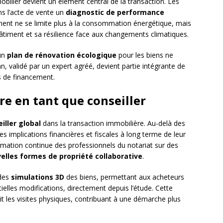
bilier devient un élément central de la transaction. Les
ans l’acte de vente un
diagnostic de performance
nt ne se limite plus à la consommation énergétique, mais
timent et sa résilience face aux changements climatiques.
 un
plan de rénovation écologique
pour les biens ne
, validé par un expert agréé, devient partie intégrante de
ns de financement.
ire en tant que conseiller
iller global
dans la transaction immobilière. Au-delà des
les implications financières et fiscales à long terme de leur
ormation continue des professionnels du notariat sur des
elles formes de propriété collaborative
.
 des
simulations 3D
des biens, permettant aux acheteurs
tielles modifications, directement depuis l’étude. Cette
duit les visites physiques, contribuant à une démarche plus