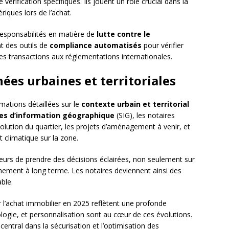
vérification spécifiques. Ils jouent un rôle crucial dans la
riques lors de l’achat.
esponsabilités en matière de
lutte contre le
nt des outils de
compliance automatisés
pour vérifier
des transactions aux réglementations internationales.
nées urbaines et territoriales
rmations détaillées sur le
contexte urbain et territorial
s d’information géographique
(SIG), les notaires
volution du quartier, les projets d’aménagement à venir, et
climatique sur la zone.
urs de prendre des décisions éclairées, non seulement sur
nement à long terme. Les notaires deviennent ainsi des
able.
 l’achat immobilier en 2025 reflètent une profonde
ologie, et personnalisation sont au cœur de ces évolutions.
central dans la sécurisation et l’optimisation des