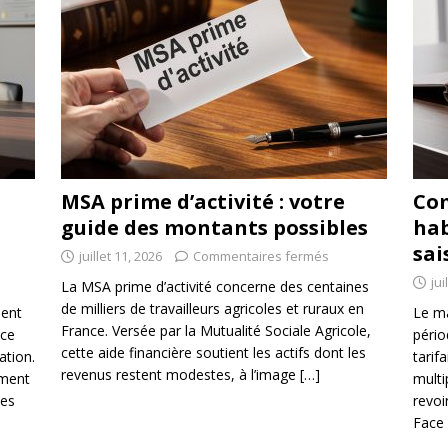
MSA prime d’activité : votre
Co
guide des montants possibles
hab
sai
juillet 11, 2026
Commentaires fermés
jui
La MSA prime d’activité concerne des centaines
de milliers de travailleurs agricoles et ruraux en
ment
Le ma
France. Versée par la Mutualité Sociale Agricole,
 ce
pério
cette aide financière soutient les actifs dont les
ation.
tarif
revenus restent modestes, à l’image
[…]
ement
multi
ées
revoi
Face