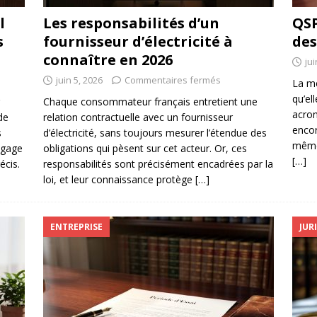
l
Les responsabilités d’un
QSP
s
fournisseur d’électricité à
des
connaître en 2026
jui
juin 5, 2026
Commentaires fermés
La me
qu’ell
Chaque consommateur français entretient une
acron
de
relation contractuelle avec un fournisseur
encor
s
d’électricité, sans toujours mesurer l’étendue des
même 
ngage
obligations qui pèsent sur cet acteur. Or, ces
[…]
écis.
responsabilités sont précisément encadrées par la
loi, et leur connaissance protège
[…]
ENTREPRISE
JUR