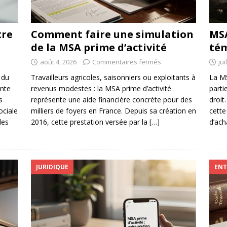
tre
Comment faire une simulation
MSA
de la MSA prime d’activité
tém
août 4, 2026
Commentaires fermés
jui
 du
Travailleurs agricoles, saisonniers ou exploitants à
La MS
ente
revenus modestes : la MSA prime d’activité
parti
s
représente une aide financière concrète pour des
droit
ociale
milliers de foyers en France. Depuis sa création en
cette
les
2016, cette prestation versée par la
[…]
d’ach
JURIDIQUE
ENT