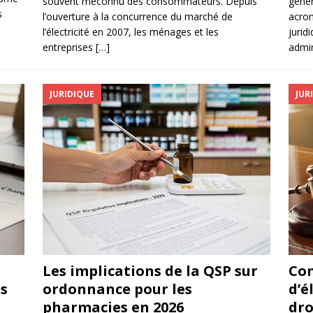
souvent méconnu des consommateurs. Depuis
génér
s
l’ouverture à la concurrence du marché de
acron
l’électricité en 2007, les ménages et les
jurid
entreprises
[…]
admin
JURIDIQUE
JUR
Les implications de la QSP sur
Co
ns
ordonnance pour les
d’é
pharmacies en 2026
dro