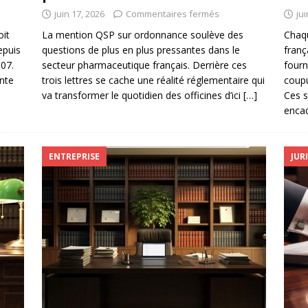
juin 17, 2026
Commentaires fermés
jui
oit
La mention QSP sur ordonnance soulève des
Chaq
epuis
questions de plus en plus pressantes dans le
franç
007.
secteur pharmaceutique français. Derrière ces
fourn
inte
trois lettres se cache une réalité réglementaire qui
coupu
va transformer le quotidien des officines d’ici
[…]
Ces s
enca
ENTREPRISE
JUR