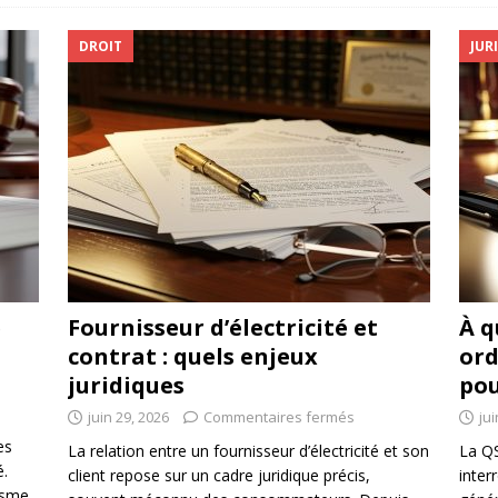
DROIT
JUR
e
Fournisseur d’électricité et
À q
contrat : quels enjeux
ord
juridiques
po
juin 29, 2026
Commentaires fermés
jui
es
La relation entre un fournisseur d’électricité et son
La Q
é.
client repose sur un cadre juridique précis,
inter
isme