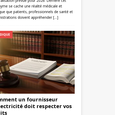
alisation prévue pour 2026. Derrière cet
yme se cache une réalité médicale et
ique que patients, professionnels de santé et
istrations doivent appréhender
[…]
IDIQUE
mment un fournisseur
lectricité doit respecter vos
its