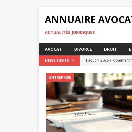
ANNUAIRE AVOCA
ACTUALITÉS JURIDIQUES
AVOCAT
DIVORCE
DROIT
E
[ août 4, 2026 ]
Comment fa
NEWS TICKER
[ juillet 31, 2026 ]
MSA prime
ENTREPRISE
[ juillet 27, 2026 ]
Les condi
[ juillet 23, 2026 ]
MSA prime
[ août 8, 2026 ]
5 astuces p