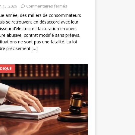
n 13, 2026
Commentaires fermés
ue année, des milliers de consommateurs
ais se retrouvent en désaccord avec leur
isseur d’électricité : facturation erronée,
re abusive, contrat modifié sans préavis.
ituations ne sont pas une fatalité. La loi
dre précisément
[…]
IDIQUE