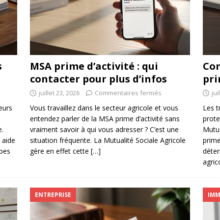
s
MSA prime d’activité : qui
Com
é
contacter pour plus d’infos
pri
juillet 23, 2026
Commentaires fermés
jui
eurs
Vous travaillez dans le secteur agricole et vous
Les t
entendez parler de la MSA prime d’activité sans
prote
e.
vraiment savoir à qui vous adresser ? C’est une
Mutua
 aide
situation fréquente. La Mutualité Sociale Agricole
prime
ipes
gère en effet cette
[…]
déter
agric
ENTREPRISE
IMM