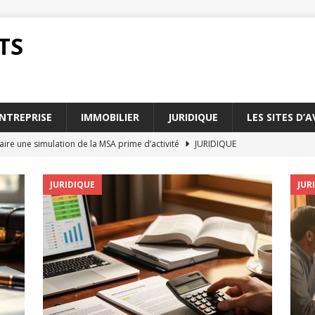
TS
NTREPRISE
IMMOBILIER
JURIDIQUE
LES SITES D’
ire une simulation de la MSA prime d’activité
JURIDIQUE
 d’activité : des témoignages de bénéficiaires
JURIDIQUE
JURIDIQUE
JUR
tions de ressources pour la MSA prime d’activité
JURIDIQUE
 d’activité : qui contacter pour plus d’infos
JURIDIQUE
our optimiser votre MSA prime d’activité
ENTREPRISE