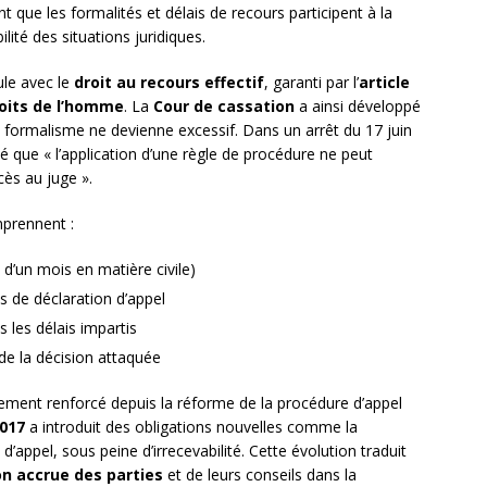
 que les formalités et délais de recours participent à la
ilité des situations juridiques.
ule avec le
droit au recours effectif
, garanti par l’
article
oits de l’homme
. La
Cour de cassation
a ainsi développé
 formalisme ne devienne excessif. Dans un arrêt du 17 juin
é que « l’application d’une règle de procédure ne peut
cès au juge ».
mprennent :
i d’un mois en matière civile)
s de déclaration d’appel
 les délais impartis
de la décision attaquée
ement renforcé depuis la réforme de la procédure d’appel
2017
a introduit des obligations nouvelles comme la
’appel, sous peine d’irrecevabilité. Cette évolution traduit
on accrue des parties
et de leurs conseils dans la