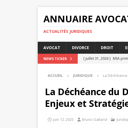
ANNUAIRE AVOCA
ACTUALITÉS JURIDIQUES
AVOCAT
DIVORCE
DROIT
E
[ juillet 31, 2026 ]
MSA prime
NEWS TICKER
[ juillet 27, 2026 ]
Les condi
ACCUEIL
JURIDIQUE
La Déchéance d
[ juillet 23, 2026 ]
MSA prime
[ juillet 19, 2026 ]
Comparati
La Déchéance du Dr
[ août 4, 2026 ]
Comment fa
Enjeux et Stratégi
juin 12, 2025
Bruno Galland
Juridi