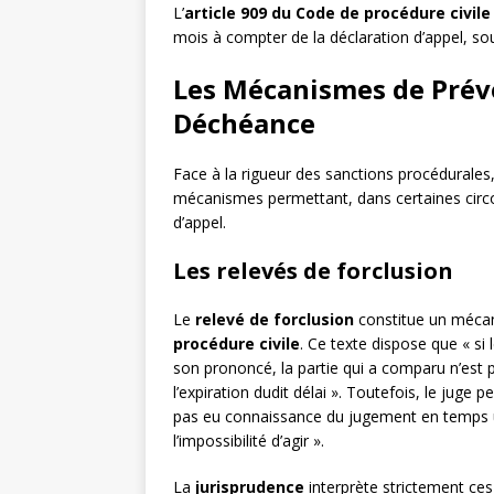
L’
article 909 du Code de procédure civile
mois à compter de la déclaration d’appel, so
Les Mécanismes de Préve
Déchéance
Face à la rigueur des sanctions procédurales,
mécanismes permettant, dans certaines circo
d’appel.
Les relevés de forclusion
Le
relevé de forclusion
constitue un mécani
procédure civile
. Ce texte dispose que « si
son prononcé, la partie qui a comparu n’est p
l’expiration dudit délai ». Toutefois, le juge p
pas eu connaissance du jugement en temps uti
l’impossibilité d’agir ».
La
jurisprudence
interprète strictement ces