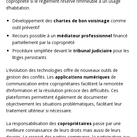
copropriété si le règlement réserve l’immeuble à un usage
d’habitation.
Développement des
chartes de bon voisinage
comme
outil préventif
Recours possible à un
médiateur professionnel
financé
partiellement par la copropriété
Procédure simplifiée devant le
tribunal judiciaire
pour les
litiges persistants
L’évolution des technologies offre de nouveaux outils de
gestion des conflits. Les
applications numériques
de
communication entre copropriétaires facilitent la remontée
d’information et la résolution précoce des difficultés. Ces
plateformes permettent également de documenter
objectivement les situations problématiques, facilitant leur
traitement ultérieur si nécessaire.
La responsabilisation des
copropriétaires
passe par une
meilleure connaissance de leurs droits mais aussi de leurs
devoirs. Le respect des parties communes, la participation aux