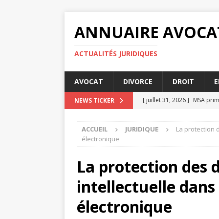
ANNUAIRE AVOCA
ACTUALITÉS JURIDIQUES
AVOCAT
DIVORCE
DROIT
E
[ juillet 31, 2026 ]
MSA prime
NEWS TICKER
[ juillet 27, 2026 ]
Les condi
ACCUEIL
JURIDIQUE
La protection 
[ juillet 23, 2026 ]
MSA prime
électronique
[ juillet 19, 2026 ]
Comparati
La protection des d
[ août 4, 2026 ]
Comment fa
intellectuelle dan
électronique