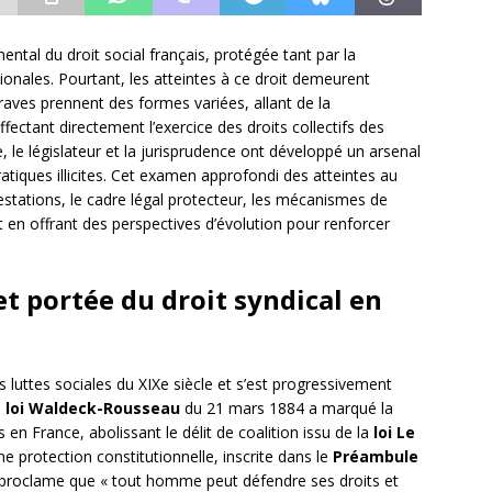
mental du droit social français, protégée tant par la
ionales. Pourtant, les atteintes à ce droit demeurent
raves prennent des formes variées, allant de la
ffectant directement l’exercice des droits collectifs des
e, le législateur et la jurisprudence ont développé un arsenal
tiques illicites. Cet examen approfondi des atteintes au
estations, le cadre légal protecteur, les mécanismes de
 en offrant des perspectives d’évolution pour renforcer
t portée du droit syndical en
 luttes sociales du XIXe siècle et s’est progressivement
a
loi Waldeck-Rousseau
du 21 mars 1884 a marqué la
en France, abolissant le délit de coalition issu de la
loi Le
une protection constitutionnelle, inscrite dans le
Préambule
 6 proclame que « tout homme peut défendre ses droits et