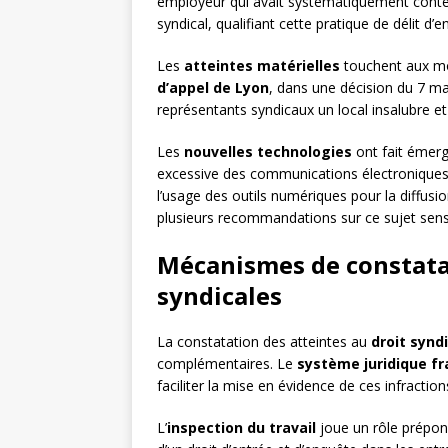
employeur qui avait systématiquement contes
syndical, qualifiant cette pratique de délit d’e
Les
atteintes matérielles
touchent aux mo
d’appel de Lyon
, dans une décision du 7 ma
représentants syndicaux un local insalubre et
Les
nouvelles technologies
ont fait émerg
excessive des communications électroniques 
l’usage des outils numériques pour la diffusi
plusieurs recommandations sur ce sujet sens
Mécanismes de constatat
syndicales
La constatation des atteintes au
droit syndi
complémentaires. Le
système juridique fr
faciliter la mise en évidence de ces infraction
L’
inspection du travail
joue un rôle prépon