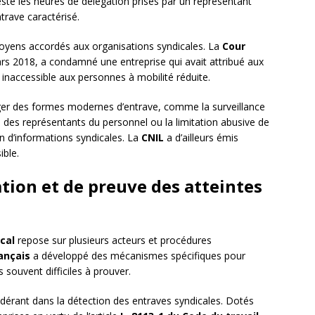
té les heures de délégation prises par un représentant
ntrave caractérisé.
yens accordés aux organisations syndicales. La
Cour
rs 2018, a condamné une entreprise qui avait attribué aux
 inaccessible aux personnes à mobilité réduite.
er des formes modernes d’entrave, comme la surveillance
des représentants du personnel ou la limitation abusive de
on d’informations syndicales. La
CNIL
a d’ailleurs émis
ible.
ion et de preuve des atteintes
cal
repose sur plusieurs acteurs et procédures
ançais
a développé des mécanismes spécifiques pour
s souvent difficiles à prouver.
dérant dans la détection des entraves syndicales. Dotés