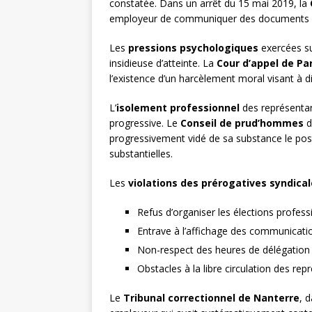
constatée. Dans un arrêt du 15 mai 2019, la
employeur de communiquer des documents es
Les
pressions psychologiques
exercées su
insidieuse d’atteinte. La
Cour d’appel de Par
l’existence d’un harcèlement moral visant à d
L’
isolement professionnel
des représentan
progressive. Le
Conseil de prud’hommes
d
progressivement vidé de sa substance le poste
substantielles.
Les
violations des prérogatives syndica
Refus d’organiser les élections profess
Entrave à l’affichage des communicati
Non-respect des heures de délégation
Obstacles à la libre circulation des rep
Le
Tribunal correctionnel de Nanterre
, 