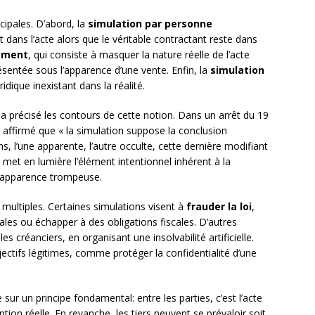
cipales. D’abord, la
simulation par personne
nt dans l’acte alors que le véritable contractant reste dans
sement
, qui consiste à masquer la nature réelle de l’acte
sentée sous l’apparence d’une vente. Enfin, la
simulation
uridique inexistant dans la réalité.
a précisé les contours de cette notion. Dans un arrêt du 19
affirmé que « la simulation suppose la conclusion
 l’une apparente, l’autre occulte, cette dernière modifiant
n met en lumière l’élément intentionnel inhérent à la
e apparence trompeuse.
multiples. Certaines simulations visent à
frauder la loi
,
es ou échapper à des obligations fiscales. D’autres
s créanciers, en organisant une insolvabilité artificielle.
jectifs légitimes, comme protéger la confidentialité d’une
sur un principe fondamental: entre les parties, c’est l’acte
ion réelle. En revanche, les tiers peuvent se prévaloir soit