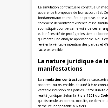
La simulation contractuelle constitue un méc
apparence trompeuse de leur accord réel. Cett
fondamentaux en matière de preuve. Face à u
comment démontrer l’existence d’une simulati
sophistiqué pour percer le voile de ces arrang
et la nécessité de protéger les tiers de bonn
qui mérite une analyse approfondie. Nous e
révéler la véritable intention des parties et d’
l’acte ostensible.
La nature juridique de l
manifestations
La
simulation contractuelle
se caractérise
apparent ou ostensible, destiné à être connu de
véritable intention des parties. Cette dualité
réalité juridique. Selon l’
article 1201 du Code
qui dissimule un contrat occulte, ce dernier, a
demeure inopposable aux tiers.