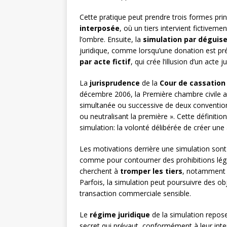
Cette pratique peut prendre trois formes prin
interposée
, où un tiers intervient fictiveme
l’ombre. Ensuite, la
simulation par dégui
juridique, comme lorsqu’une donation est pré
par acte fictif
, qui crée l’illusion d’un acte j
La
jurisprudence
de la
Cour de cassation
décembre 2006, la Première chambre civile a 
simultanée ou successive de deux conventions,
ou neutralisant la première ». Cette définitio
simulation: la volonté délibérée de créer un
Les motivations derrière une simulation sont 
comme pour contourner des prohibitions légal
cherchent à
tromper les tiers
, notamment le
Parfois, la simulation peut poursuivre des ob
transaction commerciale sensible.
Le
régime juridique
de la simulation repose 
secret qui prévaut, conformément à leur intent