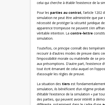
celui qui cherche à établir l’existence de la si
Pour les
parties au contrat
, l’article 1202 
simulation ne peut être administrée que par éc
nécessité de protéger la sécurité juridique d
apparence trompeuse ne peuvent s’en affranc
véritable intention. La
contre-lettre
constitu
simulation.
Toutefois, ce principe connaît des tempéra
recourir à d’autres modes de preuve dans cer
l’impossibilité morale ou matérielle de se pro
aux présomptions. D’autre part, l’existence d
tout écrit émanant de celui auquel on l’oppos
d’assouplir les règles de preuve.
La situation des
tiers
est fondamentalement di
simulation, ils bénéficient d’un régime probat
d’établir l’existence de la simulation « par t
des parties, qui peuvent avoir intérêt à démo
différente, notamment dans le cadre d’une
a