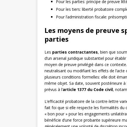
Pour les parties: principe de preuve lit
Pour les tiers: liberté probatoire compl
Pour l’administration fiscale: présompt
Les moyens de preuve spé
parties
Les
parties contractantes
, bien que soum
d’un arsenal juridique substantiel pour établir
moyen de preuve privilégié dans ce contexte.
neutralisant ou modifiant les effets de l’acte 
plusieurs conditions formelles: elle doit éma
même objet. Sa date, souvent postérieure à l
prévus à l’
article 1377 du Code civil
, notam
L’efficacité probatoire de la contre-lettre va
fait foi que si elle respecte les formalités 
« bon pour » pour les engagements unilatéra
bénéficie d’une force probante supérieure mai
généralement une volonté de discrétion incompa