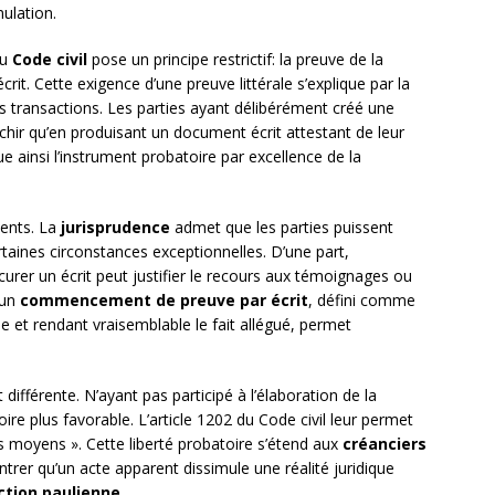
mulation.
du
Code civil
pose un principe restrictif: la preuve de la
rit. Cette exigence d’une preuve littérale s’explique par la
es transactions. Les parties ayant délibérément créé une
hir qu’en produisant un document écrit attestant de leur
e ainsi l’instrument probatoire par excellence de la
ments. La
jurisprudence
admet que les parties puissent
taines circonstances exceptionnelles. D’une part,
curer un écrit peut justifier le recours aux témoignages ou
’un
commencement de preuve par écrit
, défini comme
e et rendant vraisemblable le fait allégué, permet
fférente. N’ayant pas participé à l’élaboration de la
oire plus favorable. L’article 1202 du Code civil leur permet
ous moyens ». Cette liberté probatoire s’étend aux
créanciers
ntrer qu’un acte apparent dissimule une réalité juridique
ction paulienne
.