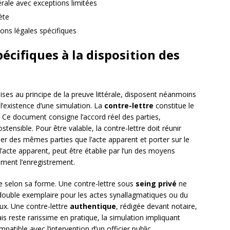
térale avec exceptions limitées
ète
ions légales spécifiques
cifiques à la disposition des
ises au principe de la preuve littérale, disposent néanmoins
 l’existence d’une simulation. La
contre-lettre
constitue le
 Ce document consigne l’accord réel des parties,
ostensible. Pour être valable, la contre-lettre doit réunir
ner des mêmes parties que l’acte apparent et porter sur le
’acte apparent, peut être établie par l’un des moyens
ment l’enregistrement.
rie selon sa forme. Une contre-lettre sous
seing privé
ne
du double exemplaire pour les actes synallagmatiques ou du
ux. Une contre-lettre
authentique
, rédigée devant notaire,
s reste rarissime en pratique, la simulation impliquant
tible avec l’intervention d’un officier public.