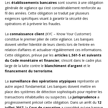
Les
établissements bancaires
sont soumis à une obligation
générale de vigilance qui s’est considérablement renforcée au
fil des années. Cette obligation se traduit par plusieurs
exigences spécifiques visant à garantir la sécurité des
opérations et à prévenir les fraudes.
La
connaissance client
(KYC – Know Your Customer)
constitue le premier pilier de cette vigilance. Les banques
doivent vérifier l’identité de leurs clients lors de l’entrée en
relation d’affaires et actualiser régulièrement ces informations.
Cette obligation, prévue par les
articles L.561-5 et suivants
du Code monétaire et financier
, s’inscrit dans le cadre plus
large de la lutte contre le
blanchiment d’argent
et le
financement du terrorisme
.
La
surveillance des opérations atypiques
représente un
autre aspect fondamental. Les banques doivent mettre en
place des systèmes de détection sophistiqués pour repérer les
transactions inhabituelles ou suspectes. La
jurisprudence
a
progressivement précisé cette obligation. Dans un arrêt du
12
juillet 2017
, la
Cour de cassation
a considéré qu’une banque