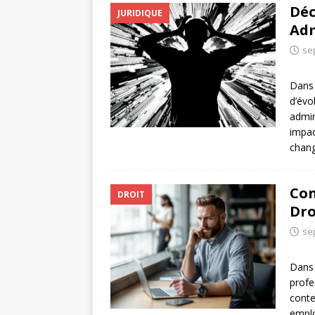
Déc
JURIDIQUE
Adm
se
Dans 
d’évo
admin
impac
chang
Con
DROIT
Dro
se
Dans 
profe
conte
emplo