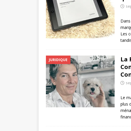
se
Dans 
marqu
Les c
tandi
La 
JURIDIQUE
Con
Com
se
Le ma
plus 
ménag
finan