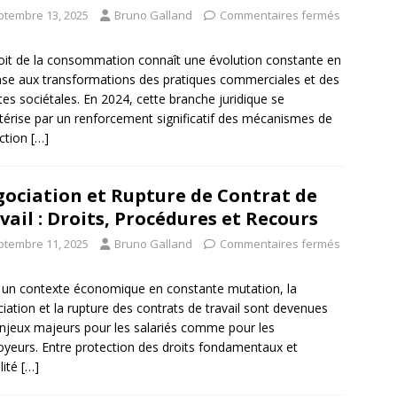
ptembre 13, 2025
Bruno Galland
Commentaires fermés
oit de la consommation connaît une évolution constante en
se aux transformations des pratiques commerciales et des
tes sociétales. En 2024, cette branche juridique se
térise par un renforcement significatif des mécanismes de
ction
[…]
ociation et Rupture de Contrat de
vail : Droits, Procédures et Recours
ptembre 11, 2025
Bruno Galland
Commentaires fermés
un contexte économique en constante mutation, la
iation et la rupture des contrats de travail sont devenues
njeux majeurs pour les salariés comme pour les
yeurs. Entre protection des droits fondamentaux et
ilité
[…]