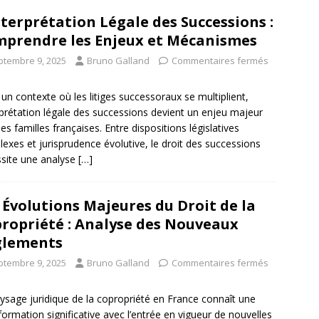
nterprétation Légale des Successions :
prendre les Enjeux et Mécanismes
ptembre 9, 2025
Bruno Galland
Commentaires fermés
un contexte où les litiges successoraux se multiplient,
erprétation légale des successions devient un enjeu majeur
les familles françaises. Entre dispositions législatives
exes et jurisprudence évolutive, le droit des successions
site une analyse
[…]
 Évolutions Majeures du Droit de la
ropriété : Analyse des Nouveaux
glements
ptembre 9, 2025
Bruno Galland
Commentaires fermés
ysage juridique de la copropriété en France connaît une
formation significative avec l’entrée en vigueur de nouvelles