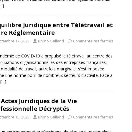
…]
quilibre Juridique entre Télétravail et
re Réglementaire
ptembre 17, 2025
Bruno Galland
Commentaires fermés
ndémie de COVID-19 a propulsé le télétravail au centre des
cupations organisationnelles des entreprises françaises.
 modalité de travail, autrefois marginale, s’est imposée
 une norme pour de nombreux secteurs d’activité. Face à
e
[…]
 Actes Juridiques de la Vie
fessionnelle Décryptés
ptembre 15, 2025
Bruno Galland
Commentaires fermés
un environnement professionnel de plus en plus complexe,