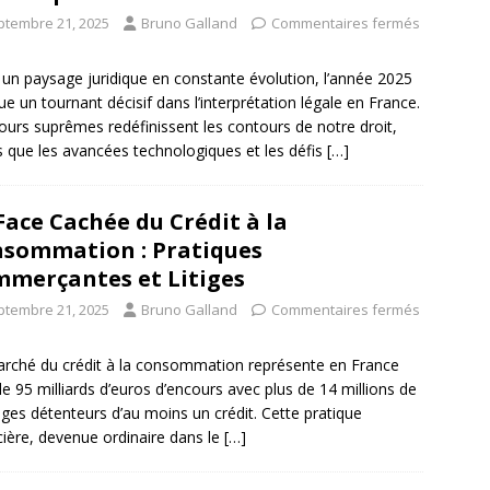
ptembre 21, 2025
Bruno Galland
Commentaires fermés
un paysage juridique en constante évolution, l’année 2025
e un tournant décisif dans l’interprétation légale en France.
ours suprêmes redéfinissent les contours de notre droit,
s que les avancées technologiques et les défis
[…]
Face Cachée du Crédit à la
sommation : Pratiques
merçantes et Litiges
ptembre 21, 2025
Bruno Galland
Commentaires fermés
rché du crédit à la consommation représente en France
de 95 milliards d’euros d’encours avec plus de 14 millions de
es détenteurs d’au moins un crédit. Cette pratique
cière, devenue ordinaire dans le
[…]