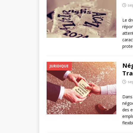
se
Le dr
répon
atten
carac
prote
Nég
JURIDIQUE
Tra
se
Dans 
négoc
des e
emplo
flexib