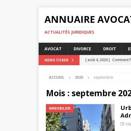
ANNUAIRE AVOCA
ACTUALITÉS JURIDIQUES
AVOCAT
DIVORCE
DROIT
E
[ août 4, 2026 ]
Comment fa
NEWS TICKER
[ juillet 31, 2026 ]
MSA prime
ACCUEIL
2025
septembre
[ juillet 27, 2026 ]
Les condi
[ juillet 23, 2026 ]
MSA prime
Mois :
septembre 20
[ août 8, 2026 ]
5 astuces p
Urb
IMMOBILIER
Adm
se