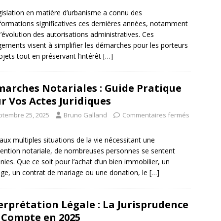
gislation en matière d’urbanisme a connu des
formations significatives ces dernières années, notamment
l’évolution des autorisations administratives. Ces
ements visent à simplifier les démarches pour les porteurs
ojets tout en préservant l’intérêt
[…]
arches Notariales : Guide Pratique
r Vos Actes Juridiques
ptembre 25, 2025
Bruno Galland
Commentaires fermés
aux multiples situations de la vie nécessitant une
vention notariale, de nombreuses personnes se sentent
ies. Que ce soit pour l’achat d’un bien immobilier, un
age, un contrat de mariage ou une donation, le
[…]
erprétation Légale : La Jurisprudence
 Compte en 2025