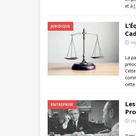
et à
[
L’É
JURIDIQUE
Cad
se
La pa
préoc
Cette
comme
cett
Les
ENTREPRISE
Pro
se
Dans 