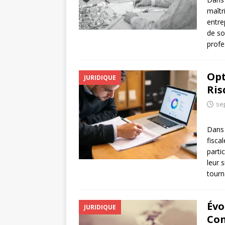
maîtr
entre
de so
profe
Opt
JURIDIQUE
Ris
se
Dans 
fisca
parti
leur 
tour
Évo
JURIDIQUE
Con