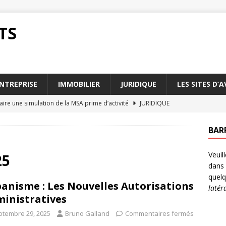
TS
NTREPRISE
IMMOBILIER
JURIDIQUE
LES SITES D’
ire une simulation de la MSA prime d’activité
JURIDIQUE
 d’activité : des témoignages de bénéficiaires
JURIDIQUE
BAR
tions de ressources pour la MSA prime d’activité
JURIDIQUE
Veuil
 d’activité : qui contacter pour plus d’infos
JURIDIQUE
25
dans 
our optimiser votre MSA prime d’activité
ENTREPRISE
quelq
anisme : Les Nouvelles Autorisations
latér
inistratives
ptembre 29, 2025
Bruno Galland
Commentaires fermés