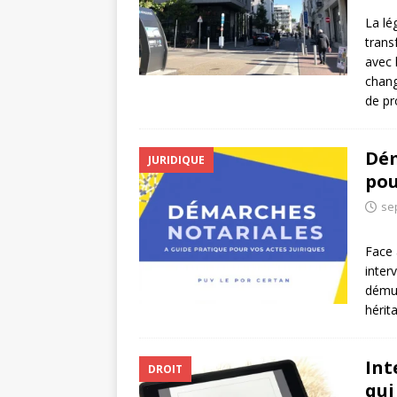
La lé
trans
avec 
chang
de pr
Dém
JURIDIQUE
pou
se
Face 
inter
démun
hérit
Int
DROIT
qui