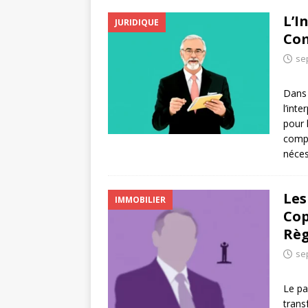
L’I
JURIDIQUE
Com
se
Dans 
l’int
pour 
compl
néces
Les
IMMOBILIER
Cop
Rè
se
Le pa
trans