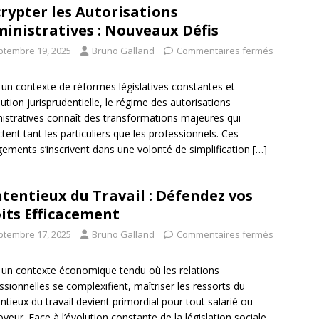
rypter les Autorisations
inistratives : Nouveaux Défis
ptembre 19, 2025
Bruno Galland
Commentaires fermés
un contexte de réformes législatives constantes et
lution jurisprudentielle, le régime des autorisations
istratives connaît des transformations majeures qui
tent tant les particuliers que les professionnels. Ces
ements s’inscrivent dans une volonté de simplification
[…]
tentieux du Travail : Défendez vos
its Efficacement
ptembre 17, 2025
Bruno Galland
Commentaires fermés
un contexte économique tendu où les relations
ssionnelles se complexifient, maîtriser les ressorts du
ntieux du travail devient primordial pour tout salarié ou
yeur. Face à l’évolution constante de la législation sociale