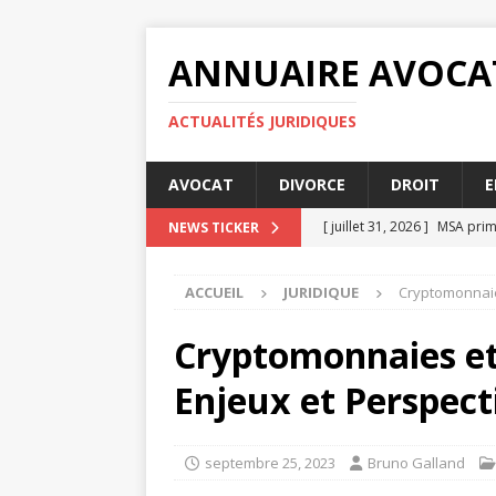
ANNUAIRE AVOCA
ACTUALITÉS JURIDIQUES
AVOCAT
DIVORCE
DROIT
E
[ juillet 31, 2026 ]
MSA prime
NEWS TICKER
[ juillet 27, 2026 ]
Les condi
ACCUEIL
JURIDIQUE
Cryptomonnaies
[ juillet 23, 2026 ]
MSA prime
[ juillet 19, 2026 ]
Comparati
Cryptomonnaies et 
[ août 4, 2026 ]
Comment fa
Enjeux et Perspect
septembre 25, 2023
Bruno Galland