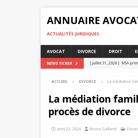
ANNUAIRE AVOCA
ACTUALITÉS JURIDIQUES
AVOCAT
DIVORCE
DROIT
E
[ juillet 31, 2026 ]
MSA prime
NEWS TICKER
[ juillet 27, 2026 ]
Les condi
ACCUEIL
DIVORCE
La médiation fam
[ juillet 23, 2026 ]
MSA prime
[ juillet 19, 2026 ]
Comparati
La médiation famil
[ août 4, 2026 ]
Comment fa
procès de divorce
avril 22, 2024
Bruno Galland
Divor