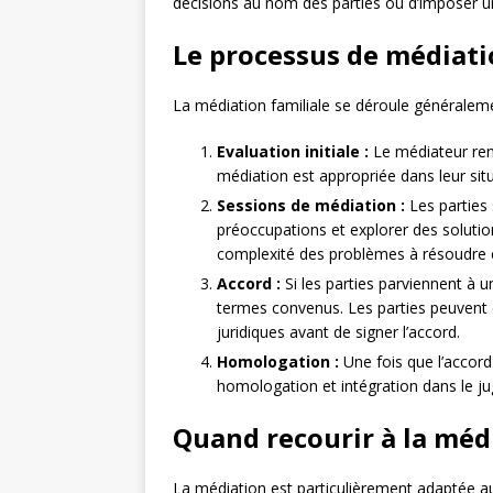
décisions au nom des parties ou d’imposer u
Le processus de médiat
La médiation familiale se déroule généraleme
Evaluation initiale :
Le médiateur ren
médiation est appropriée dans leur situ
Sessions de médiation :
Les parties 
préoccupations et explorer des solutio
complexité des problèmes à résoudre e
Accord :
Si les parties parviennent à 
termes convenus. Les parties peuvent 
juridiques avant de signer l’accord.
Homologation :
Une fois que l’accord 
homologation et intégration dans le j
Quand recourir à la médi
La médiation est particulièrement adaptée aux