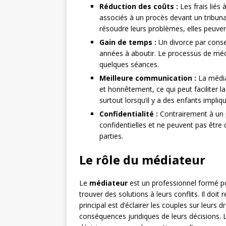
Réduction des coûts :
Les frais liés
associés à un procès devant un tribuna
résoudre leurs problèmes, elles peuven
Gain de temps :
Un divorce par conse
années à aboutir. Le processus de méd
quelques séances.
Meilleure communication :
La média
et honnêtement, ce qui peut faciliter l
surtout lorsqu’il y a des enfants impliq
Confidentialité :
Contrairement à un p
confidentielles et ne peuvent pas être
parties.
Le rôle du médiateur
Le
médiateur
est un professionnel formé pou
trouver des solutions à leurs conflits. Il doit
principal est d’éclairer les couples sur leurs 
conséquences juridiques de leurs décisions. 