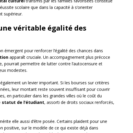
ital culturel
transmis par les familles favorisées constitue
éussite scolaire que dans la capacité à s’orienter
t supérieur.
une véritable égalité des
ion émergent pour renforcer l’égalité des chances dans
tion
apparaît cruciale. Un accompagnement plus précoce
e, pourrait permettre de lutter contre l’autocensure et
lieux modestes.
également un levier important. Si les bourses sur critères
nnées, leur montant reste souvent insuffisant pour couvrir
es, en particulier dans les grandes villes où le coût du
e
statut de l’étudiant
, assorti de droits sociaux renforcés,
érite elle aussi d’être posée. Certains plaident pour une
on positive, sur le modèle de ce qui existe déjà dans