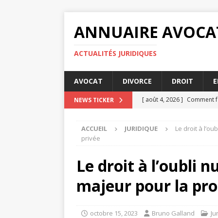
ANNUAIRE AVOCA
ACTUALITÉS JURIDIQUES
AVOCAT
DIVORCE
DROIT
E
[ août 4, 2026 ]
Comment fa
NEWS TICKER
[ juillet 31, 2026 ]
MSA prime
ACCUEIL
JURIDIQUE
Le droit à l’ou
[ juillet 27, 2026 ]
Les condi
privée
[ juillet 23, 2026 ]
MSA prime
Le droit à l’oubli 
[ août 8, 2026 ]
5 astuces p
majeur pour la prot
octobre 15, 2023
Bruno Galland
Ju