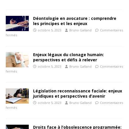
Déontologie en avocature : comprendre
les principes et les enjeux
octobre 5, 2023
Bruno Galland
Commentaires
fermés
Enjeux légaux du clonage humain:
perspectives et défis à relever
octobre 5, 2023
Bruno Galland
Commentaires
fermés
Législation reconnaissance faciale: enjeux
juridiques et perspectives d’avenir
octobre 5, 2023
Bruno Galland
Commentaires
fermés
Droits face à l’obsolescence programmée: