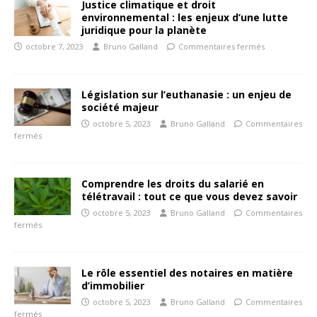
Justice climatique et droit
environnemental : les enjeux d’une lutte
juridique pour la planète
octobre 7, 2023
Bruno Galland
Commentaires fermés
Législation sur l’euthanasie : un enjeu de
société majeur
octobre 5, 2023
Bruno Galland
Commentaires
fermés
Comprendre les droits du salarié en
télétravail : tout ce que vous devez savoir
octobre 5, 2023
Bruno Galland
Commentaires
fermés
Le rôle essentiel des notaires en matière
d’immobilier
octobre 5, 2023
Bruno Galland
Commentaires
fermés