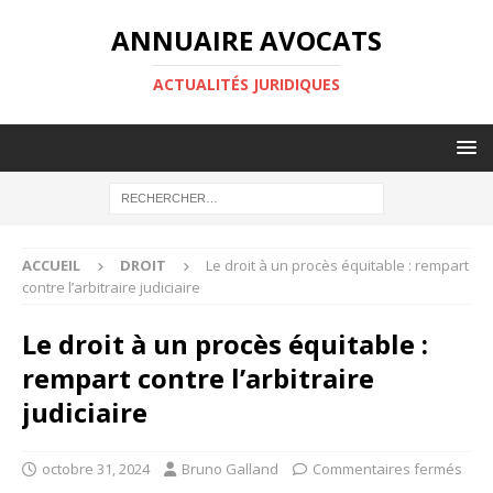
ANNUAIRE AVOCATS
ACTUALITÉS JURIDIQUES
ACCUEIL
DROIT
Le droit à un procès équitable : rempart
contre l’arbitraire judiciaire
Le droit à un procès équitable :
rempart contre l’arbitraire
judiciaire
octobre 31, 2024
Bruno Galland
Commentaires fermés