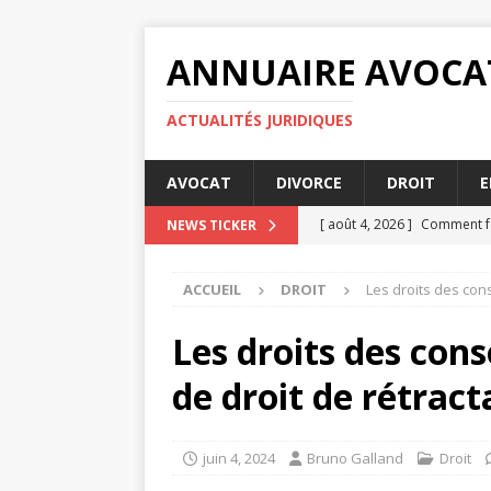
ANNUAIRE AVOCA
ACTUALITÉS JURIDIQUES
AVOCAT
DIVORCE
DROIT
E
[ août 4, 2026 ]
Comment fa
NEWS TICKER
[ juillet 31, 2026 ]
MSA prime
ACCUEIL
DROIT
Les droits des con
[ juillet 27, 2026 ]
Les condi
[ juillet 23, 2026 ]
MSA prime
Les droits des co
[ août 8, 2026 ]
5 astuces p
de droit de rétract
juin 4, 2024
Bruno Galland
Droit