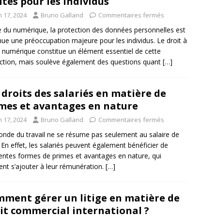
ites pour les individus
n 17, 2024
Bruno Galland
Commentaires fermés
re du numérique, la protection des données personnelles est
ue une préoccupation majeure pour les individus. Le droit à
li numérique constitue un élément essentiel de cette
ction, mais soulève également des questions quant
[…]
 droits des salariés en matière de
mes et avantages en nature
n 17, 2024
Bruno Galland
Commentaires fermés
nde du travail ne se résume pas seulement au salaire de
 En effet, les salariés peuvent également bénéficier de
rentes formes de primes et avantages en nature, qui
ent s’ajouter à leur rémunération.
[…]
ment gérer un litige en matière de
it commercial international ?