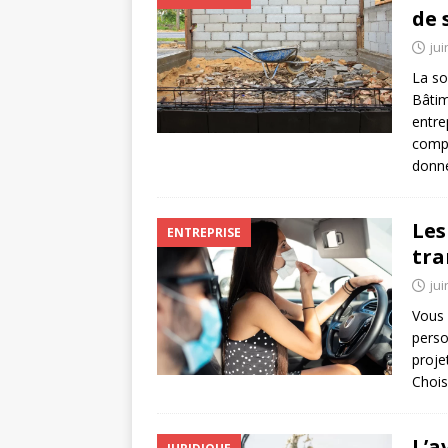
de 
jui
La so
Bâtim
entre
compl
donn
Les
ENTREPRISE
tra
jui
Vous 
perso
proje
Chois
L’a