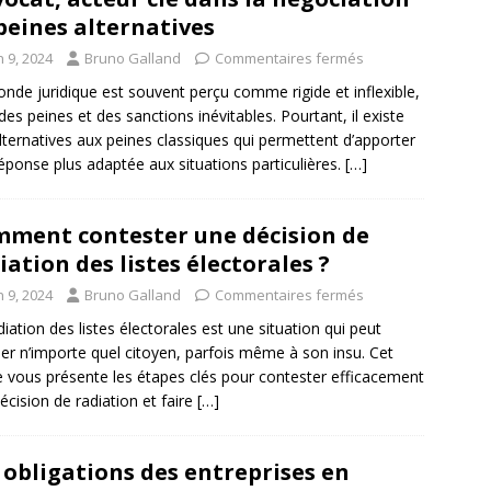
peines alternatives
n 9, 2024
Bruno Galland
Commentaires fermés
nde juridique est souvent perçu comme rigide et inflexible,
des peines et des sanctions inévitables. Pourtant, il existe
lternatives aux peines classiques qui permettent d’apporter
éponse plus adaptée aux situations particulières.
[…]
ment contester une décision de
iation des listes électorales ?
n 9, 2024
Bruno Galland
Commentaires fermés
diation des listes électorales est une situation qui peut
er n’importe quel citoyen, parfois même à son insu. Cet
le vous présente les étapes clés pour contester efficacement
écision de radiation et faire
[…]
 obligations des entreprises en