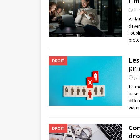
lim
jui
À l’è
deven
l’oub
prote
Les
DROIT
pri
jui
Le mo
base.
diffé
vienn
Com
DROIT
dro