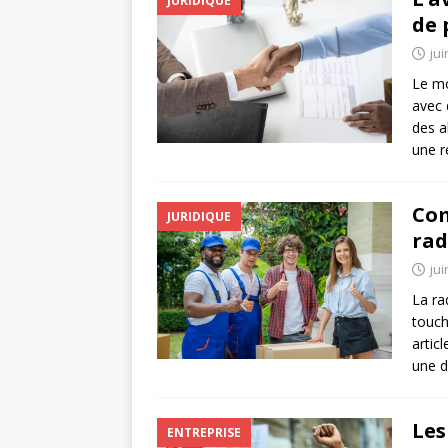
JURIDIQUE
de 
jui
Le mo
avec 
des a
une r
Com
JURIDIQUE
rad
jui
La ra
touch
artic
une d
Les
ENTREPRISE