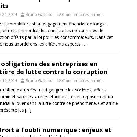
its
n 21, 2024
Bruno Galland
Commentaires fermés
édit immobilier est un engagement financier de longue
, et il est primordial de connaître les mécanismes de
ction offerts par la loi pour les consommateurs. Dans cet
le, nous aborderons les différents aspects
[…]
 obligations des entreprises en
ière de lutte contre la corruption
n 19, 2024
Bruno Galland
Commentaires fermés
rruption est un fléau qui gangrène les sociétés, affecte
nomie et sape les valeurs éthiques. Les entreprises ont un
crucial à jouer dans la lutte contre ce phénomène. Cet article
présente les
[…]
droit à l’oubli numérique : enjeux et