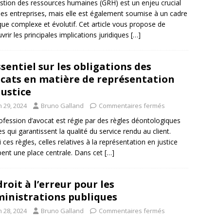
stion des ressources humaines (GRH) est un enjeu crucial
les entreprises, mais elle est également soumise à un cadre
ique complexe et évolutif. Cet article vous propose de
vrir les principales implications juridiques
[…]
ssentiel sur les obligations des
cats en matière de représentation
justice
n 29, 2024
Bruno Galland
Commentaires fermés
ofession d’avocat est régie par des règles déontologiques
tes qui garantissent la qualité du service rendu au client.
 ces règles, celles relatives à la représentation en justice
ent une place centrale. Dans cet
[…]
droit à l’erreur pour les
inistrations publiques
n 28, 2024
Bruno Galland
Commentaires fermés