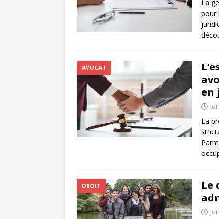
La ge
pour 
jurid
décou
L’e
AVOCAT
avo
en 
jui
La pr
stric
Parmi
occup
Le 
DROIT
adm
jui