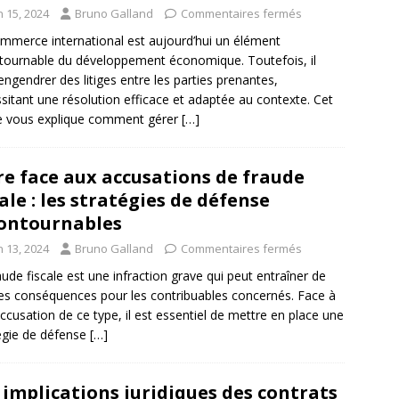
n 15, 2024
Bruno Galland
Commentaires fermés
mmerce international est aujourd’hui un élément
tournable du développement économique. Toutefois, il
engendrer des litiges entre les parties prenantes,
sitant une résolution efficace et adaptée au contexte. Cet
le vous explique comment gérer
[…]
re face aux accusations de fraude
cale : les stratégies de défense
ontournables
n 13, 2024
Bruno Galland
Commentaires fermés
aude fiscale est une infraction grave qui peut entraîner de
es conséquences pour les contribuables concernés. Face à
ccusation de ce type, il est essentiel de mettre en place une
égie de défense
[…]
 implications juridiques des contrats