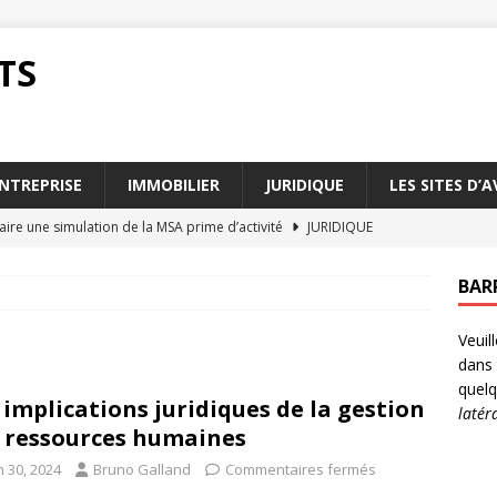
TS
NTREPRISE
IMMOBILIER
JURIDIQUE
LES SITES D’
ire une simulation de la MSA prime d’activité
JURIDIQUE
 d’activité : des témoignages de bénéficiaires
JURIDIQUE
BAR
tions de ressources pour la MSA prime d’activité
JURIDIQUE
Veuil
 d’activité : qui contacter pour plus d’infos
JURIDIQUE
dans 
our optimiser votre MSA prime d’activité
ENTREPRISE
quelq
 implications juridiques de la gestion
latér
 ressources humaines
n 30, 2024
Bruno Galland
Commentaires fermés