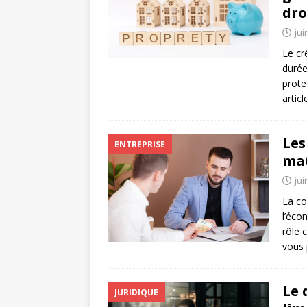
dro
jui
Le cr
durée
prote
artic
Les
ENTREPRISE
mat
jui
La co
l’éco
rôle 
vous 
Le 
JURIDIQUE