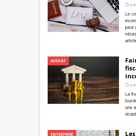
jui
Le co
incon
peut 
néces
artic
Fai
AVOCAT
fis
inc
jui
La fr
lourd
une a
strat
Les
ENTREPRISE