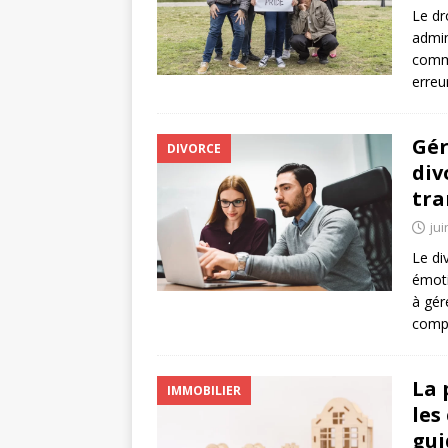
Le dr
admin
comme
erreu
Gér
DIVORCE
div
tra
jui
Le div
émoti
à gér
comp
La 
IMMOBILIER
les
gui