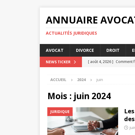
ANNUAIRE AVOCA
ACTUALITÉS JURIDIQUES
AVOCAT
DIVORCE
DROIT
E
[ août 4, 2026 ]
Comment fa
NEWS TICKER
[ juillet 31, 2026 ]
MSA prime
ACCUEIL
2024
juin
[ juillet 27, 2026 ]
Les condi
[ juillet 23, 2026 ]
MSA prime
Mois :
juin 2024
[ août 8, 2026 ]
5 astuces p
Les
JURIDIQUE
des
jui