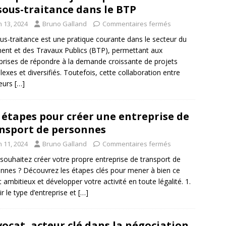
sous-traitance dans le BTP
n 13, 2024
Bruno Galland
Commentaires fermés
us-traitance est une pratique courante dans le secteur du
ent et des Travaux Publics (BTP), permettant aux
prises de répondre à la demande croissante de projets
exes et diversifiés. Toutefois, cette collaboration entre
eurs
[…]
 étapes pour créer une entreprise de
nsport de personnes
n 11, 2024
Bruno Galland
Commentaires fermés
souhaitez créer votre propre entreprise de transport de
nnes ? Découvrez les étapes clés pour mener à bien ce
t ambitieux et développer votre activité en toute légalité. 1.
ir le type d’entreprise et
[…]
vocat, acteur clé dans la négociation