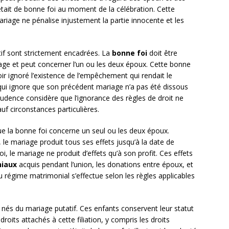
était de bonne foi au moment de la célébration. Cette
ariage ne pénalise injustement la partie innocente et les
tif sont strictement encadrées. La
bonne foi
doit être
age et peut concerner l’un ou les deux époux. Cette bonne
oir ignoré l’existence de l’empêchement qui rendait le
ui ignore que son précédent mariage n’a pas été dissous
prudence considère que l’ignorance des règles de droit ne
f circonstances particulières.
que la bonne foi concerne un seul ou les deux époux.
le mariage produit tous ses effets jusqu’à la date de
foi, le mariage ne produit d’effets qu’à son profit. Ces effets
niaux
acquis pendant l’union, les donations entre époux, et
 régime matrimonial s’effectue selon les règles applicables
nés du mariage putatif. Ces enfants conservent leur statut
droits attachés à cette filiation, y compris les droits