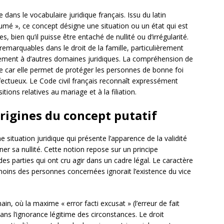
dans le vocabulaire juridique français. Issu du latin
sumé », ce concept désigne une situation ou un état qui est
 bien qu’il puisse être entaché de nullité ou d’irrégularité.
 remarquables dans le droit de la famille, particulièrement
lement à d’autres domaines juridiques. La compréhension de
re car elle permet de protéger les personnes de bonne foi
ectueux. Le Code civil français reconnaît expressément
ions relatives au mariage et à la filiation.
origines du concept putatif
e situation juridique qui présente l’apparence de la validité
îner sa nullité. Cette notion repose sur un principe
es parties qui ont cru agir dans un cadre légal. Le caractère
 moins des personnes concernées ignorait l’existence du vice
n, où la maxime « error facti excusat » (l’erreur de fait
ans l’ignorance légitime des circonstances. Le droit