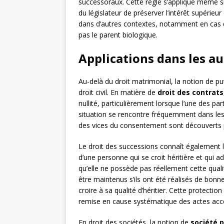
successoraux. Cette règle s’applique même si 
du législateur de préserver l’intérêt supérieur
dans d’autres contextes, notamment en cas d
pas le parent biologique.
Applications dans les au
Au-delà du droit matrimonial, la notion de pu
droit civil. En matière de
droit des contrats
nullité, particulièrement lorsque l’une des pa
situation se rencontre fréquemment dans les
des vices du consentement sont découverts po
Le droit des successions connaît également l’
d’une personne qui se croit héritière et qui a
qu’elle ne possède pas réellement cette quali
être maintenus s’ils ont été réalisés de bonne
croire à sa qualité d’héritier. Cette protection
remise en cause systématique des actes acc
En droit des sociétés, la notion de
société 