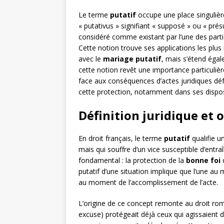
Le terme
putatif
occupe une place singulière 
« putativus » signifiant « supposé » ou « pré
considéré comme existant par l’une des parties,
Cette notion trouve ses applications les plus
avec le
mariage putatif
, mais s’étend éga
cette notion revêt une importance particuliè
face aux conséquences d’actes juridiques déf
cette protection, notamment dans ses disposit
Définition juridique et 
En droit français, le terme
putatif
qualifie un
mais qui souffre d’un vice susceptible d’entra
fondamental : la protection de la
bonne foi
d
putatif d’une situation implique que l’une au
au moment de l’accomplissement de l’acte.
L’origine de ce concept remonte au droit romai
excuse) protégeait déjà ceux qui agissaient d