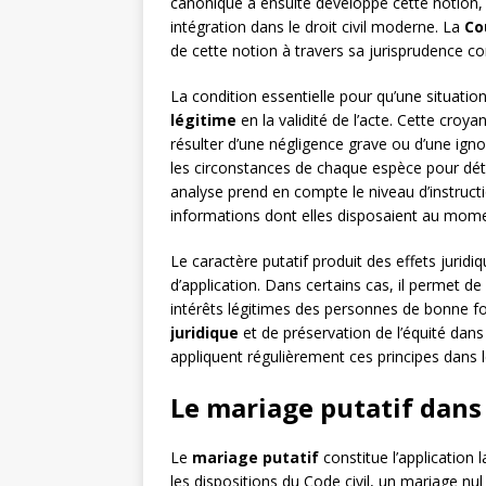
canonique a ensuite développé cette notion,
intégration dans le droit civil moderne. La
Co
de cette notion à travers sa jurisprudence co
La condition essentielle pour qu’une situation
légitime
en la validité de l’acte. Cette croy
résulter d’une négligence grave ou d’une ig
les circonstances de chaque espèce pour déte
analyse prend en compte le niveau d’instructi
informations dont elles disposaient au momen
Le caractère putatif produit des effets juridi
d’application. Dans certains cas, il permet de 
intérêts légitimes des personnes de bonne foi
juridique
et de préservation de l’équité dans
appliquent régulièrement ces principes dans l
Le mariage putatif dans 
Le
mariage putatif
constitue l’application 
les dispositions du Code civil, un mariage nul