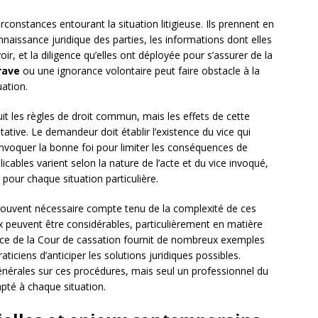
rconstances entourant la situation litigieuse. Ils prennent en
nnaissance juridique des parties, les informations dont elles
oir, et la diligence qu’elles ont déployée pour s’assurer de la
rave
ou une ignorance volontaire peut faire obstacle à la
uation.
uit les règles de droit commun, mais les effets de cette
ative. Le demandeur doit établir l’existence du vice qui
invoquer la bonne foi pour limiter les conséquences de
icables varient selon la nature de l’acte et du vice invoqué,
s pour chaque situation particulière.
e souvent nécessaire compte tenu de la complexité de ces
ux peuvent être considérables, particulièrement en matière
nce de la Cour de cassation fournit de nombreux exemples
ticiens d’anticiper les solutions juridiques possibles.
énérales sur ces procédures, mais seul un professionnel du
apté à chaque situation.