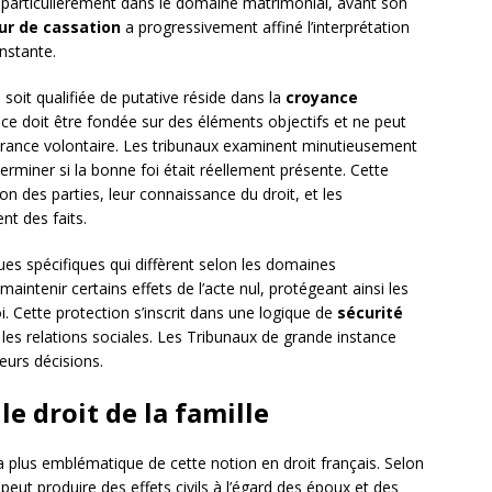
 particulièrement dans le domaine matrimonial, avant son
ur de cassation
a progressivement affiné l’interprétation
nstante.
 soit qualifiée de putative réside dans la
croyance
ance doit être fondée sur des éléments objectifs et ne peut
norance volontaire. Les tribunaux examinent minutieusement
rminer si la bonne foi était réellement présente. Cette
on des parties, leur connaissance du droit, et les
t des faits.
ques spécifiques qui diffèrent selon les domaines
maintenir certains effets de l’acte nul, protégeant ainsi les
. Cette protection s’inscrit dans une logique de
sécurité
 les relations sociales. Les Tribunaux de grande instance
eurs décisions.
le droit de la famille
la plus emblématique de cette notion en droit français. Selon
 peut produire des effets civils à l’égard des époux et des