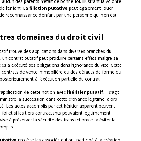
aucun des parents n’était de bonne foi, illustrant la volonté
 de l’enfant. La
filiation putative
peut également jouer
e reconnaissance d’enfant par une personne qui n’en est
tres domaines du droit civil
tatif trouve des applications dans diverses branches du
, un contrat putatif peut produire certains effets malgré sa
rties a exécuté ses obligations dans l’ignorance du vice. Cette
 contrats de vente immobilière où des défauts de forme ou
stérieurement à l’exécution partielle du contrat.
application de cette notion avec l’
héritier putatif
. Il s’agit
dministre la succession dans cette croyance légitime, alors
té. Les actes accomplis par cet héritier apparent peuvent
 foi et si les tiers contractants pouvaient légitimement
 vise à préserver la sécurité des transactions et à éviter la
omplis.
putative
protège les associés qui ont participé à la création