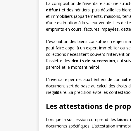
La composition de l’inventaire suit une struc
défunt
et des héritiers, puis détaille les bi
et immobiliers (appartements, maisons, terrain
d’une estimation à la valeur vénale. Les det
emprunts en cours, factures impayées, dettes
L’évaluation des biens constitue un enjeu maje
peut faire appel à un expert immobilier ou se 
collections nécessitent souvent l’interventio
l’assiette des
droits de succession
, qui su
parenté et le montant hérité.
L’inventaire permet aux héritiers de connaître
document sert de base au calcul des droits de
inégalitaire. Sa précision évite les contestati
Les attestations de pro
Lorsque la succession comprend des
biens 
documents spécifiques. L’attestation immobil