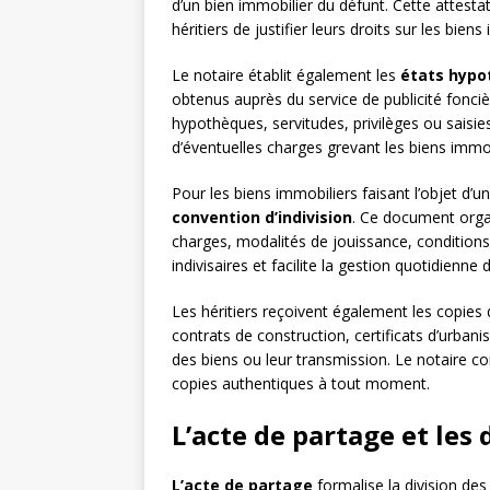
d’un bien immobilier du défunt. Cette attesta
héritiers de justifier leurs droits sur les biens
Le notaire établit également les
états hypo
obtenus auprès du service de publicité foncièr
hypothèques, servitudes, privilèges ou saisies
d’éventuelles charges grevant les biens immob
Pour les biens immobiliers faisant l’objet d’un
convention d’indivision
. Ce document orga
charges, modalités de jouissance, conditions 
indivisaires et facilite la gestion quotidienne 
Les héritiers reçoivent également les copies d
contrats de construction, certificats d’urba
des biens ou leur transmission. Le notaire co
copies authentiques à tout moment.
L’acte de partage et les
L’acte de partage
formalise la division des