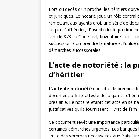
Lors du décès d’un proche, les héritiers doi
et juridiques. Le notaire joue un rôle central
remettant aux ayants droit une série de docu
la qualité d’héritier, d’inventorier le patrimo
l’article 873 du Code civil, l’inventaire doit êt
succession. Comprendre la nature et l’utilit
démarches successorales.
L’acte de notoriété : la p
d’héritier
L’acte de notoriété
constitue le premier do
document officiel atteste de la qualité d’héri
préalable. Le notaire établit cet acte en se ba
justificatives qu’ils fournissent : livret de f
Ce document revêt une importance particulièr
certaines démarches urgentes. Les banques l
limite des sommes nécessaires aux frais fun