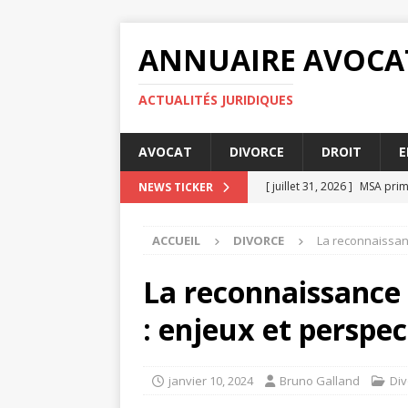
ANNUAIRE AVOCA
ACTUALITÉS JURIDIQUES
AVOCAT
DIVORCE
DROIT
E
[ juillet 31, 2026 ]
MSA prime
NEWS TICKER
[ juillet 27, 2026 ]
Les condi
ACCUEIL
DIVORCE
La reconnaissanc
[ juillet 23, 2026 ]
MSA prime
[ juillet 19, 2026 ]
Comparati
La reconnaissance 
[ août 4, 2026 ]
Comment fa
: enjeux et perspec
janvier 10, 2024
Bruno Galland
Div