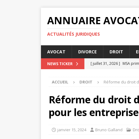
ANNUAIRE AVOCA
ACTUALITÉS JURIDIQUES
AVOCAT
DIVORCE
DROIT
E
[ juillet 31, 2026 ]
MSA prime
NEWS TICKER
[ juillet 27, 2026 ]
Les condi
ACCUEIL
DROIT
Réforme du droit du
[ juillet 23, 2026 ]
MSA prime
[ juillet 19, 2026 ]
Comparati
Réforme du droit d
[ août 4, 2026 ]
Comment fa
pour les entreprise
janvier 15, 2024
Bruno Galland
Dro